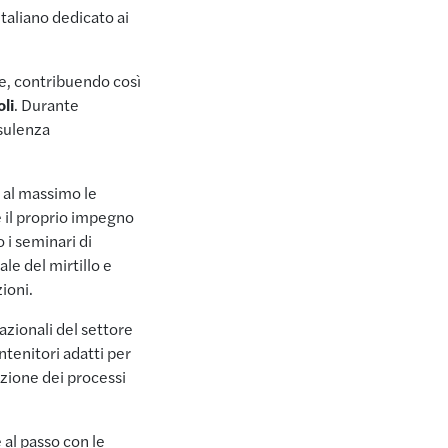
italiano dedicato ai
ze, contribuendo così
li
. Durante
nsulenza
e al massimo le
 il proprio impegno
 i seminari di
ale del mirtillo e
zioni.
nazionali del settore
ntenitori adatti per
azione dei processi
 al passo con le