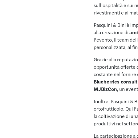
sull’ospitalità e sui
rivestimenti e ai mate
Pasquini & Bini è im
alla creazione di
amb
l’evento, il team del
personalizzata, al fi
Grazie alla reputazio
opportunità offerte
costante nel fornire 
Blueberries consult
MJBizCon
, un even
Inoltre, Pasquini & B
ortofrutticolo. Qui l
la coltivazione di un
produttivi nel settor
La partecipazione a 