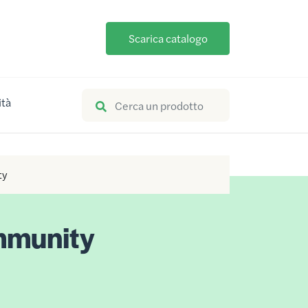
Scarica catalogo
ità
ty
mmunity