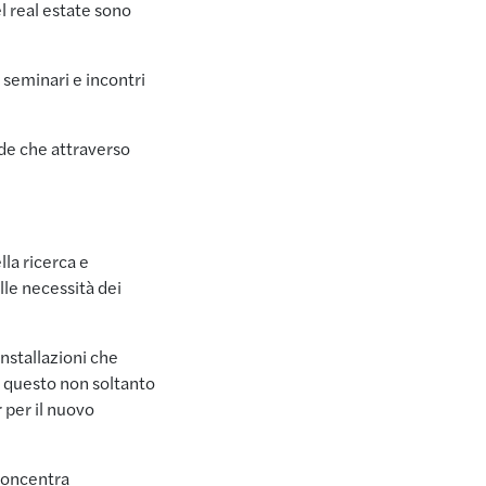
l real estate sono
, seminari e incontri
nde che attraverso
lla ricerca e
lle necessità dei
nstallazioni che
o questo non soltanto
 per il nuovo
 concentra