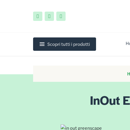
H
Scopri tutti i prodotti
InOut 