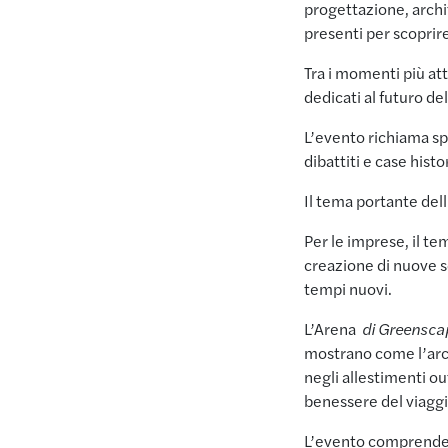
progettazione, archit
presenti per scoprir
Tra i momenti più att
dedicati al futuro del
L’evento richiama sp
dibattiti e case hist
Il tema portante del
Per le imprese, il te
creazione di nuove so
tempi nuovi.
L’Arena
di Greensca
mostrano come l’arch
negli allestimenti o
benessere del viaggi
L’evento comprende a