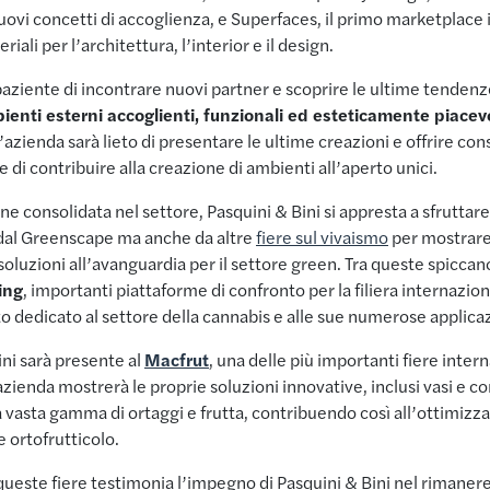
 nuovi concetti di accoglienza, e Superfaces, il primo marketplace 
riali per l’architettura, l’interior e il design.
paziente di incontrare nuovi partner e scoprire le ultime tenden
ienti esterni accoglienti, funzionali ed esteticamente piacevo
l’azienda sarà lieto di presentare le ultime creazioni e offrire co
ne di contribuire alla creazione di ambienti all’aperto unici.
ne consolidata nel settore, Pasquini & Bini si appresta a sfruttar
 dal Greenscape ma anche da altre
fiere sul vivaismo
per mostrare
soluzioni all’avanguardia per il settore green. Tra queste spiccano
ing
, importanti piattaforme di confronto per la filiera internazion
to dedicato al settore della cannabis e alle sue numerose applica
ini sarà presente al
Macfrut
, una delle più importanti fiere inter
’azienda mostrerà le proprie soluzioni innovative, inclusi vasi e co
a vasta gamma di ortaggi e frutta, contribuendo così all’ottimizz
e ortofrutticolo.
queste fiere testimonia l’impegno di Pasquini & Bini nel rimanere