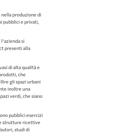
a nella produzione di
 pubblici e privati,
l’azienda si
t presenti alla
si di alta qualità e
prodotti, che
ire gli spazi urbani
nte inoltre una
spazi verdi, che siano
dono pubblici esercizi
e strutture ricettive
utori, studi di