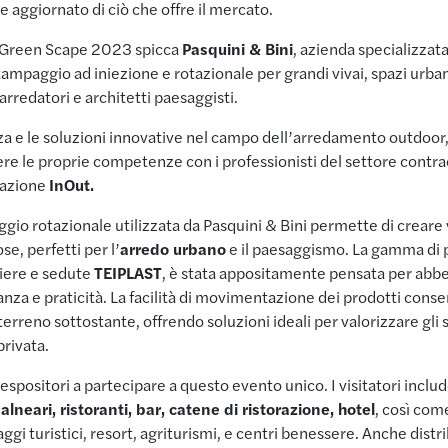
aggiornato di ciò che offre il mercato.
el Green Scape 2023 spicca
Pasquini & Bini
, azienda specializzat
stampaggio ad iniezione e rotazionale per grandi vivai, spazi urbani
 arredatori e architetti paesaggisti.
za e le soluzioni innovative nel campo dell’arredamento outdoor, 
re le proprie competenze con i professionisti del settore contrac
tazione
InOut.
gio rotazionale utilizzata da Pasquini & Bini permette di creare va
e, perfetti per l’
arredo urbano
e il paesaggismo. La gamma di 
riere e sedute
TEIPLAST
, è stata appositamente pensata per abbell
anza e praticità. La facilità di movimentazione dei prodotti conse
terreno sottostante, offrendo soluzioni ideali per valorizzare gli 
privata.
espositori a partecipare a questo evento unico. I visitatori inclu
alneari, ristoranti, bar, catene di ristorazione, hotel
, così com
gi turistici, resort, agriturismi, e centri benessere. Anche distrib