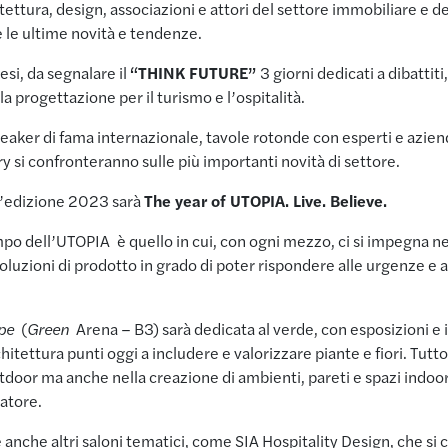
ettura, design, associazioni e attori del settore immobiliare e de
e le ultime novità e tendenze.
esi, da segnalare il
“THINK FUTURE”
3 giorni dedicati a dibattiti
la progettazione per il turismo e l’ospitalità.
eaker di fama internazionale, tavole rotonde con esperti e azie
ory si confronteranno sulle più importanti novità di settore.
l’edizione 2023 sarà
The year of UTOPIA. Live. Believe.
mpo dell’UTOPIA è quello in cui, con ogni mezzo, ci si impegna ne
luzioni di prodotto in grado di poter rispondere alle urgenze e a
pe
(
Green
Arena – B3) sarà dedicata al verde, con esposizioni e i
itettura punti oggi a includere e valorizzare piante e fiori. Tutt
utdoor ma anche nella creazione di ambienti, pareti e spazi indoor
atore.
nche altri saloni tematici, come SIA Hospitality Design, che si