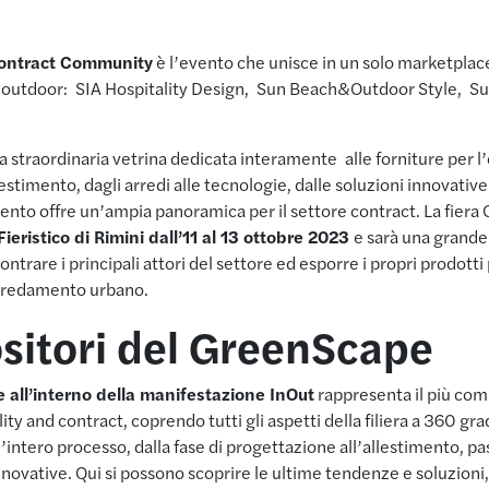
Contract Community
è l’evento che unisce in un solo marketplace
e outdoor: SIA Hospitality Design, Sun Beach&Outdoor Style, Su
straordinaria vetrina dedicata interamente alle forniture per l’o
estimento, dagli arredi alle tecnologie, dalle soluzioni innovative
nto offre un’ampia panoramica per il settore contract. La fiera
Fieristico di Rimini dall’11 al 13 ottobre 2023
e sarà una grande
contrare i principali attori del settore ed esporre i propri prodott
arredamento urbano.
ositori del GreenScape
 all’interno della manifestazione InOut
rappresenta il più comp
ity and contract, coprendo tutti gli aspetti della filiera a 360 gra
’intero processo, dalla fase di progettazione all’allestimento, pa
nnovative. Qui si possono scoprire le ultime tendenze e soluzioni