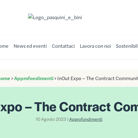
Nuova Pasquini & Bini
ome
News ed eventi
Contattaci
Lavora con noi
Sostenibil
Home
>
Approfondimenti
>
InOut Expo – The Contract Communi
Expo – The Contract Co
10 Agosto 2023 |
Approfondimenti