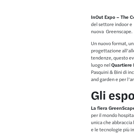
InOut Expo – The 
del settore indoor 
nuova Greenscape.
Un nuovo format, una 
progettazione all’all
tendenze, questo eve
luogo nel
Quartiere 
Pasquini & Bini di in
and garden e per l’
Gli esp
La fiera GreenScape
per il mondo hospital
unica che abbraccia l
e le tecnologie più i