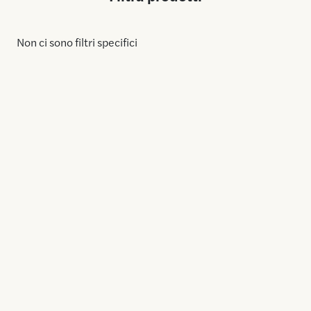
Non ci sono filtri specifici
Nuova Pasquini & Bini, 50 anni di esperienza nella
produzione di vasi in plastica con stampaggio ad iniezione e
rotazionale, per il vivaismo il giardinaggio e l’arredo urbano.
IT
Home
Notizie ed eventi
Contatti
Trasparenza
Tutti i prodotti