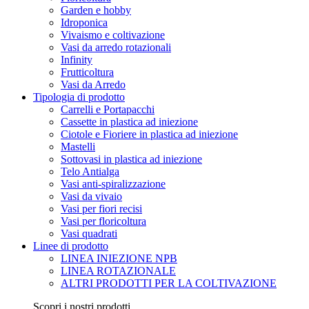
Garden e hobby
Idroponica
Vivaismo e coltivazione
Vasi da arredo rotazionali
Infinity
Frutticoltura
Vasi da Arredo
Tipologia di prodotto
Carrelli e Portapacchi
Cassette in plastica ad iniezione
Ciotole e Fioriere in plastica ad iniezione
Mastelli
Sottovasi in plastica ad iniezione
Telo Antialga
Vasi anti-spiralizzazione
Vasi da vivaio
Vasi per fiori recisi
Vasi per floricoltura
Vasi quadrati
Linee di prodotto
LINEA INIEZIONE NPB
LINEA ROTAZIONALE
ALTRI PRODOTTI PER LA COLTIVAZIONE
Scopri i nostri prodotti