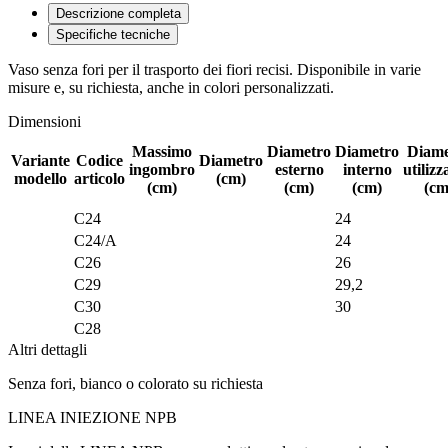
Descrizione completa
Specifiche tecniche
Vaso senza fori per il trasporto dei fiori recisi. Disponibile in varie
misure e, su richiesta, anche in colori personalizzati.
Dimensioni
Massimo
Diametro
Diametro
Diame
Variante
Codice
Diametro
ingombro
esterno
interno
utilizz
modello
articolo
(cm)
(cm)
(cm)
(cm)
(cm
C24
24
C24/A
24
C26
26
C29
29,2
C30
30
C28
Altri dettagli
Senza fori, bianco o colorato su richiesta
LINEA INIEZIONE NPB