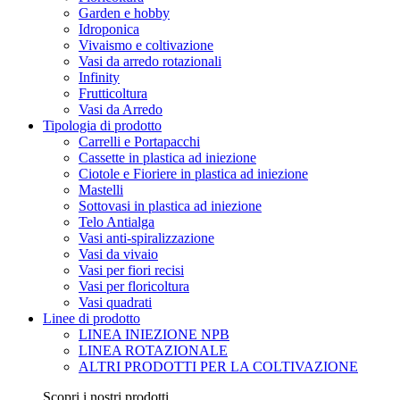
Garden e hobby
Idroponica
Vivaismo e coltivazione
Vasi da arredo rotazionali
Infinity
Frutticoltura
Vasi da Arredo
Tipologia di prodotto
Carrelli e Portapacchi
Cassette in plastica ad iniezione
Ciotole e Fioriere in plastica ad iniezione
Mastelli
Sottovasi in plastica ad iniezione
Telo Antialga
Vasi anti-spiralizzazione
Vasi da vivaio
Vasi per fiori recisi
Vasi per floricoltura
Vasi quadrati
Linee di prodotto
LINEA INIEZIONE NPB
LINEA ROTAZIONALE
ALTRI PRODOTTI PER LA COLTIVAZIONE
Scopri i nostri prodotti