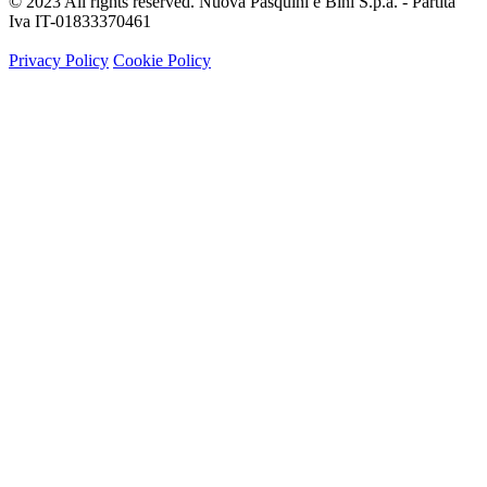
© 2023 All rights reserved. Nuova Pasquini e Bini S.p.a. - Partita
Iva IT-01833370461
Privacy Policy
Cookie Policy