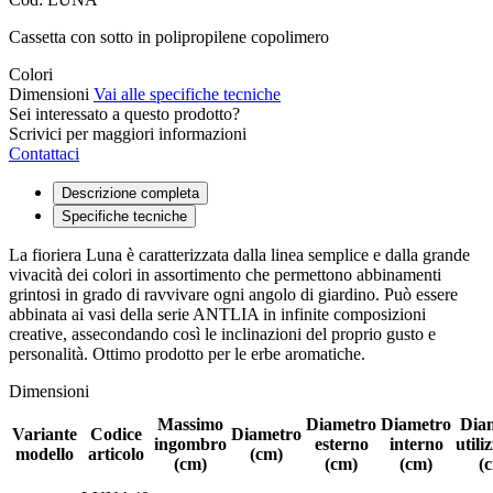
Cassetta con sotto in polipropilene copolimero
Colori
Dimensioni
Vai alle specifiche tecniche
Sei interessato a questo prodotto?
Scrivici per maggiori informazioni
Contattaci
Descrizione completa
Specifiche tecniche
La fioriera Luna è caratterizzata dalla linea semplice e dalla grande
vivacità dei colori in assortimento che permettono abbinamenti
grintosi in grado di ravvivare ogni angolo di giardino. Può essere
abbinata ai vasi della serie ANTLIA in infinite composizioni
creative, assecondando così le inclinazioni del proprio gusto e
personalità. Ottimo prodotto per le erbe aromatiche.
Dimensioni
Massimo
Diametro
Diametro
Dia
Variante
Codice
Diametro
ingombro
esterno
interno
utili
modello
articolo
(cm)
(cm)
(cm)
(cm)
(