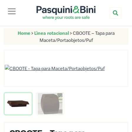
Nuova Pasquini & Bini
Home
>
Lìnea rotacional
>
CBOOTE – Tapa para
Maceta/Portaobjetos/Puf