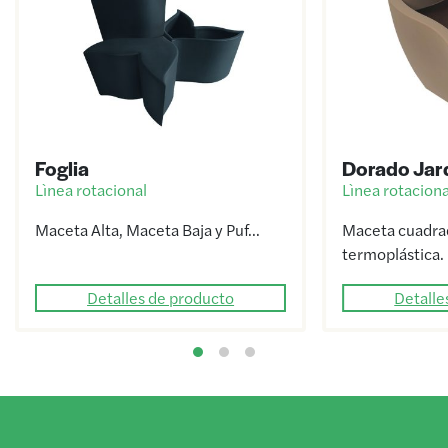
Foglia
Dorado Jar
Lìnea rotacional
Lìnea rotaciona
Maceta Alta, Maceta Baja y Puf…
Maceta cuadrad
termoplástica.
Detalles de producto
Detalle